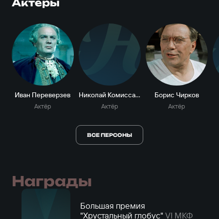
Актеры
Н
Иван Переверзев
Николай Комиссаров
Борис Чирков
Актёр
Актёр
Актёр
ВСЕ ПЕРСОНЫ
Награды
Большая премия
"Хрустальный глобус"
VI МКФ