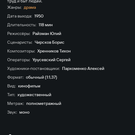
труд и быт людей.
Жанры:
драма
Дата выхода:
1950
Длительность:
118 мин
Режиссёры:
Райзман Юлий
Сценаристы:
Чирсков Борис
Композиторы:
Хренников Тихон
Операторы:
Урусевский Сергей
Художники-постановщики:
Пархоменко Алексей
Формат:
обычный (1:1,37)
Вид:
кинофильм
Тип:
художественный
Метраж:
полнометражный
Звук:
моно