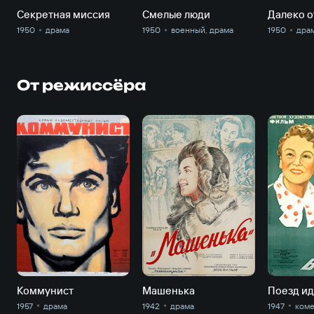
Секретная миссия
Смелые люди
Далеко о
1950
драма
1950
военный, драма
1950
дра
От режиссёра
Коммунист
Машенька
Поезд ид
1957
драма
1942
драма
1947
ком