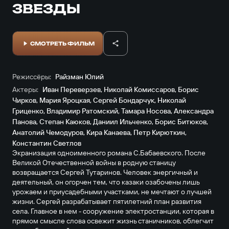
ЗВЕЗДЫ
СМОТРЕТЬ ФИЛЬМ
Режиссёры:
Райзман Юлий
Актеры:
Иван Переверзев
,
Николай Комиссаров
,
Борис
Чирков
,
Мария Яроцкая
,
Сергей Бондарчук
,
Николай
Гриценко
,
Владимир Ратомский
,
Тамара Носова
,
Александра
Панова
,
Степан Каюков
,
Даниил Ильченко
,
Борис Битюков
,
Анатолий Чемодуров
,
Кира Канаева
,
Петр Кирюткин
,
Константин Светлов
Экранизация одноименного романа С.Бабаевского. После
Великой Отечественной войны в родную станицу
возвращается Сергей Тутаринов. Человек энергичный и
деятельный, он огорчен тем, что казаки озабочены лишь
урожаем и приусадебными участками, не мечтают о лучшей
жизни. Сергей разрабатывает пятилетний план развития
села. Главное в нем - сооружение электростанции, которая в
прямом смысле слова освежит жизнь станичников, облегчит