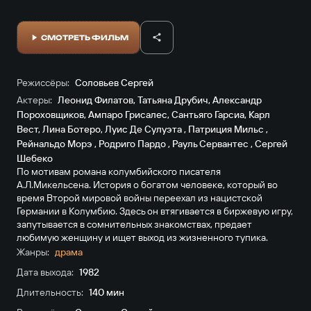
СМОТРЕТЬ ФИЛЬМ
Режиссёры:
Соловьев Сергей
Актеры:
Леонид Филатов
,
Татьяна Друбич
,
Александр
Пороховщиков
,
Ампаро Грисалес
,
Сантьяго Гарсиа
,
Карл
Вест
,
Лина Ботеро
,
Луис Де Сулуэта
,
Патриция Мильс
,
Рейнальдо Морэ
,
Родриго Пардо
,
Рауль Сервантес
,
Сергей
Шебеко
По мотивам романа колумбийского писателя
А.Л.Микельсена. История о богатом человеке, который во
время Второй мировой войны переехал из нацистской
Германии в Колумбию. Здесь он втягивается в биржевую игру,
запутывается в сомнительных знакомствах, предает
любимую женщину и ищет выход из жизненного тупика.
Жанры:
драма
Дата выхода:
1982
Длительность:
140 мин