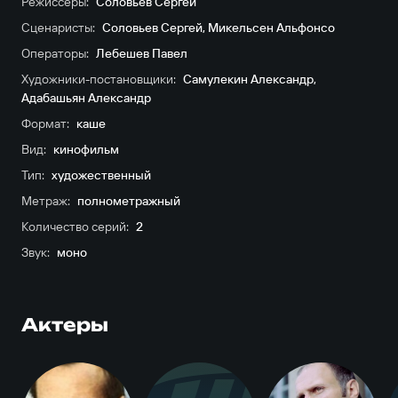
Режиссёры:
Соловьев Сергей
Сценаристы:
Соловьев Сергей
,
Микельсен Альфонсо
Операторы:
Лебешев Павел
Художники-постановщики:
Самулекин Александр
,
Адабашьян Александр
Формат:
каше
Вид:
кинофильм
Тип:
художественный
Метраж:
полнометражный
Количество серий:
2
Звук:
моно
Актеры