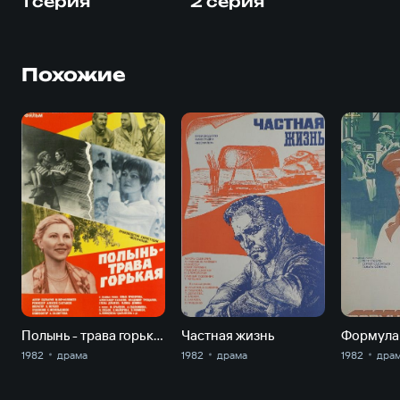
1 серия
2 серия
Похожие
Полынь - трава горькая
Частная жизнь
Формула
1982
драма
1982
драма
1982
дра