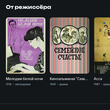
От режиссёра
Мелодии белой ночи
Киноальманах "Семейное счастье". Предложение
Асса
1976
мелодрама
1969
драма
1987
дра