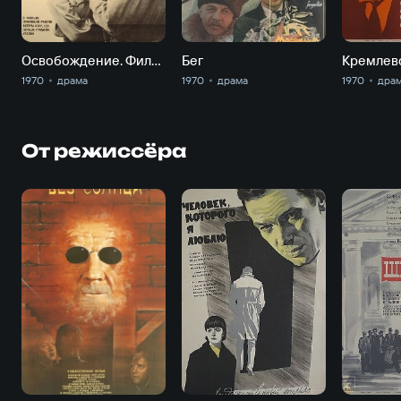
Освобождение. Фильм 3-й. Направление главного удара
Бег
Кремлев
1970
драма
1970
драма
1970
дра
От режиссёра