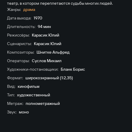
театр, в котором переплетаются судьбы многих людей.
Жанры:
драма
Дата выхода:
1970
Длительность:
94 мин
Режиссёры:
Карасик Юлий
Сценаристы:
Карасик Юлий
Композиторы:
Шнитке Альфред
Операторы:
Суслов Михаил
Художники-постановщики:
Бланк Борис
Формат:
широкоэкранный (1:2,35)
Вид:
кинофильм
Тип:
художественный
Метраж:
полнометражный
Звук:
моно