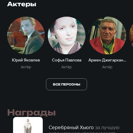
Актеры
Юрий Яковлев
Софья Павлова
Армен Джигарханян
Актёр
Актёр
Актёр
ВСЕ ПЕРСОНЫ
Награды
Серебряный Хьюго
за лучшую