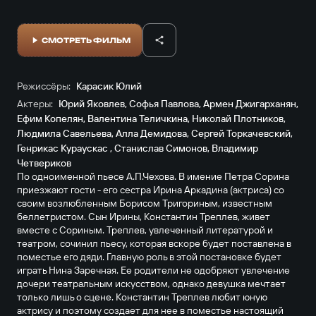
СМОТРЕТЬ ФИЛЬМ
Режиссёры:
Карасик Юлий
Актеры:
Юрий Яковлев
,
Софья Павлова
,
Армен Джигарханян
,
Ефим Копелян
,
Валентина Теличкина
,
Николай Плотников
,
Людмила Савельева
,
Алла Демидова
,
Сергей Торкачевский
,
Генрикас Кураускас
,
Станислав Симонов
,
Владимир
Четвериков
По одноименной пьесе А.П.Чехова. В имение Петра Сорина
приезжают гости - его сестра Ирина Аркадина (актриса) со
своим возлюбленным Борисом Тригориным, известным
беллетристом. Сын Ирины, Константин Треплев, живет
вместе с Сориным. Треплев, увлеченный литературой и
театром, сочинил пьесу, которая вскоре будет поставлена в
поместье его дяди. Главную роль в этой постановке будет
играть Нина Заречная. Ее родители не одобряют увлечение
дочери театральным искусством, однако девушка мечтает
только лишь о сцене. Константин Треплев любит юную
актрису и поэтому создает для нее в поместье настоящий