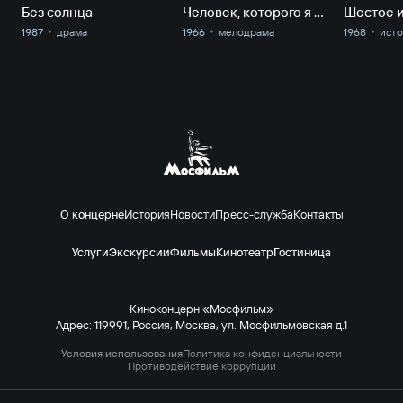
Без солнца
Человек, которого я люблю
Шестое 
1987
драма
1966
мелодрама
1968
ист
О концерне
История
Новости
Пресс-служба
Контакты
Услуги
Экскурсии
Фильмы
Кинотеатр
Гостиница
Киноконцерн «Мосфильм»
Адрес: 119991, Россия, Москва, ул. Мосфильмовская д.1
Условия использования
Политика конфиденциальности
Противодействие коррупции