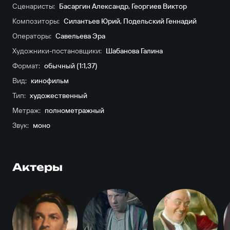
Сценаристы:
Басаргин Александр
,
Георгиев Виктор
Композиторы:
Силантьев Юрий
,
Подельский Геннадий
Операторы:
Савельева Эра
Художники-постановщики:
Шабанова Галина
Формат:
обычный (1:1,37)
Вид:
кинофильм
Тип:
художественный
Метраж:
полнометражный
Звук:
моно
Актеры