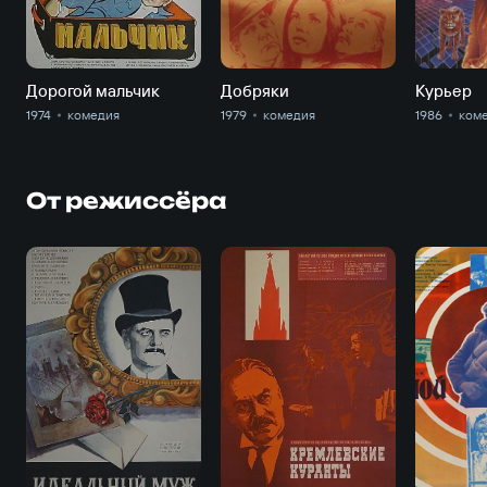
Дорогой мальчик
Добряки
Курьер
1974
комедия
1979
комедия
1986
ком
От режиссёра