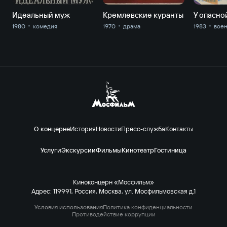
Идеальный муж
Кремлевские куранты
У опасно
1980
комедия
1970
драма
1983
вое
О концерне
История
Новости
Пресс-служба
Контакты
Услуги
Экскурсии
Фильмы
Кинотеатр
Гостиница
Киноконцерн «Мосфильм»
Адрес: 119991, Россия, Москва, ул. Мосфильмовская д.1
Условия использования
Политика конфиденциальности
Противодействие коррупции