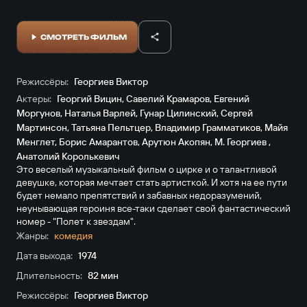
СМОТРЕТЬ ФИЛЬМ
Режиссёры:
Георгиев Виктор
Актеры:
Георгий Вицин
,
Савелий Крамаров
,
Евгений
Моргунов
,
Наталья Варлей
,
Гунар Цилинский
,
Сергей
Мартинсон
,
Татьяна Пельтцер
,
Владимир Грамматиков
,
Майя
Менглет
,
Борис Амарантов
,
Арутюн Акопян
,
М. Георгиев
,
Анатолий Королькевич
Это веселый музыкальный фильм о цирке и о талантливой
девушке, которая мечтает стать артисткой. И хотя на ее пути
будет немало препятствий и забавных недоразумений,
неунывающая героиня все-таки сделает свой фантастический
номер - "Полет к звездам".
Жанры:
комедия
Дата выхода:
1974
Длительность:
82 мин
Режиссёры:
Георгиев Виктор