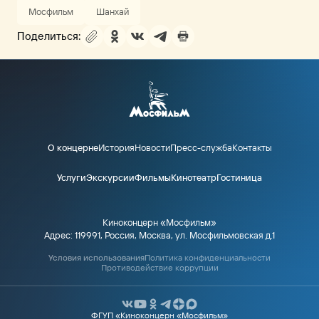
Мосфильм
Шанхай
Поделиться:
О концерне
История
Новости
Пресс-служба
Контакты
Услуги
Экскурсии
Фильмы
Кинотеатр
Гостиница
Киноконцерн «Мосфильм»
Адрес: 119991, Россия, Москва, ул. Мосфильмовская д.1
Условия использования
Политика конфиденциальности
Противодействие коррупции
ФГУП «Киноконцерн «Мосфильм»