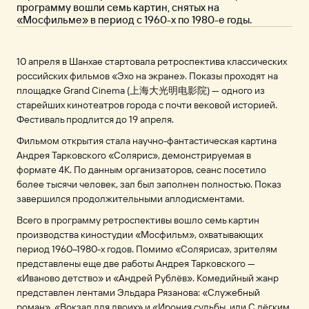
программу вошли семь картин, снятых на
«Мосфильме» в период с 1960-х по 1980-е годы.
10 апреля в Шанхае стартовала ретроспектива классических
российских фильмов «Эхо на экране». Показы проходят на
площадке Grand Cinema (上海大光明电影院) — одного из
старейших кинотеатров города с почти вековой историей.
Фестиваль продлится до 19 апреля.
Фильмом открытия стала научно-фантастическая картина
Андрея Тарковского «Солярис», демонстрируемая в
формате 4K. По данным организаторов, сеанс посетило
более тысячи человек, зал был заполнен полностью. Показ
завершился продолжительными аплодисментами.
Всего в программу ретроспективы вошло семь картин
производства киностудии «Мосфильм», охватывающих
период 1960–1980-х годов. Помимо «Соляриса», зрителям
представлены еще две работы Андрея Тарковского —
«Иваново детство» и «Андрей Рублёв». Комедийный жанр
представлен лентами Эльдара Рязанова: «Служебный
роман», «Вокзал для двоих» и «Ирония судьбы, или С лёгким