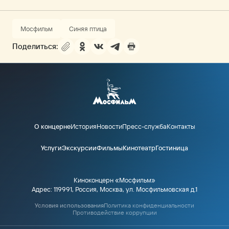
Мосфильм
Синяя птица
Поделиться:
О концерне
История
Новости
Пресс-служба
Контакты
Услуги
Экскурсии
Фильмы
Кинотеатр
Гостиница
Киноконцерн «Мосфильм»
Адрес: 119991, Россия, Москва, ул. Мосфильмовская д.1
Условия использования
Политика конфиденциальности
Противодействие коррупции