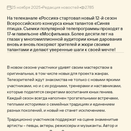
25 ноября 2025
Редакция новостей
2785
На телеканале «Россия» стартовал новый 12-й сезон
Всероссийского конкурса юных талантов «Синяя
птица». Съемки популярной телепрограммы проходят в
17-м павильоне «Мосфильма». Более десяти лет на
глазах у многомиллионной аудитории юные дарования
вновь и вновь покоряют зрителей и жюри своими
талантами и делают уверенные шаги к своей мечте!
В новом сезоне участники удивят своим мастерством в
оригинальных, в том числе новых для проекта жанрах.
Телезрителей ждут знакомства не только с новыми яркими
участниками, но и с их родными, тренерами и наставниками,
которые поделятся секретами воспитания юных гениев.
Каждый сезон всегда наполнен трогательными встречами,
теплыми историями о семейных традициях и единением
разных поколений, и новый не станет исключением.
Традиционно участников поддержат на сцене знаменитые
артисты – певцы, актеры, режиссеры и музыканты. Автор и