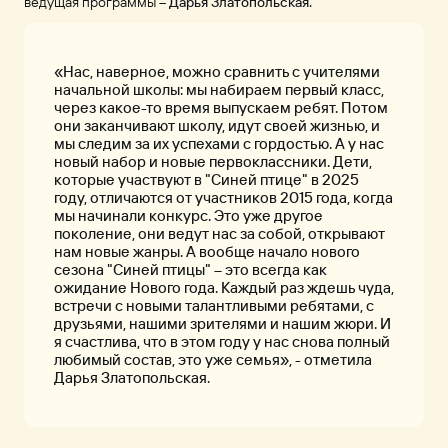
ведущая программы –
Дарья Златопольская.
«Нас, наверное, можно сравнить с учителями
начальной школы: мы набираем первый класс,
через какое-то время выпускаем ребят. Потом
они заканчивают школу, идут своей жизнью, и
мы следим за их успехами с гордостью. А у нас
новый набор и новые первоклассники. Дети,
которые участвуют в "Синей птице" в 2025
году, отличаются от участников 2015 года, когда
мы начинали конкурс. Это уже другое
поколение, они ведут нас за собой, открывают
нам новые жанры. А вообще начало нового
сезона "Синей птицы" – это всегда как
ожидание Нового года. Каждый раз ждешь чуда,
встречи с новыми талантливыми ребятами, с
друзьями, нашими зрителями и нашим жюри. И
я счастлива, что в этом году у нас снова полный
любимый состав, это уже семья», - отметила
Дарья Златопольская.