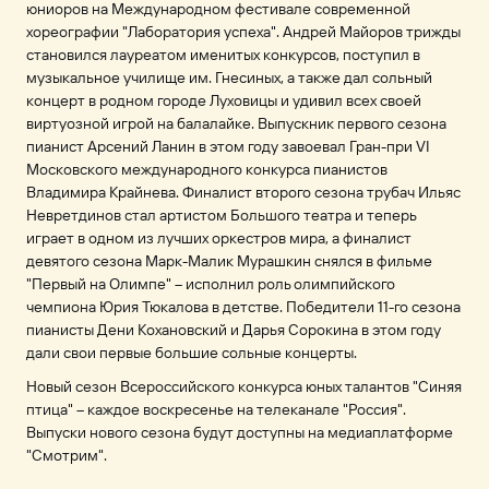
юниоров на Международном фестивале современной
хореографии "Лаборатория успеха". Андрей Майоров трижды
становился лауреатом именитых конкурсов, поступил в
музыкальное училище им. Гнесиных, а также дал сольный
концерт в родном городе Луховицы и удивил всех своей
виртуозной игрой на балалайке. Выпускник первого сезона
пианист Арсений Ланин в этом году завоевал Гран-при VI
Московского международного конкурса пианистов
Владимира Крайнева. Финалист второго сезона трубач Ильяс
Невретдинов стал артистом Большого театра и теперь
играет в одном из лучших оркестров мира, а финалист
девятого сезона Марк-Малик Мурашкин снялся в фильме
"Первый на Олимпе" – исполнил роль олимпийского
чемпиона Юрия Тюкалова в детстве. Победители 11-го сезона
пианисты Дени Кохановский и Дарья Сорокина в этом году
дали свои первые большие сольные концерты.
Новый сезон Всероссийского конкурса юных талантов "Синяя
птица" – каждое воскресенье на телеканале "Россия".
Выпуски нового сезона будут доступны на медиаплатформе
"Смотрим".