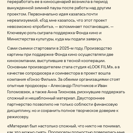
переработать ее в киносценарий возникла в период
вынужденной зимней паузы после работы над другим
проектом. Первоначально идея казалась почти
нереализуемой. «Год мне казалось, что этот проект
невозможно «пробить», — вспоминает постановщик. —
Ключевую роль сыграла поддержка Фонда кино и
Министерства культуры, куда мы подали заявку».
Сами съемки стартовали в 2025-м году. Производство
картины при поддержке Фонда кино осуществляли две
кинокомпании, выступившие в тесной кооперации.
Основным производителем стала студия «LOOK FILM», а в
качестве сопродюсера и соинвестора в проект вошла
компания «Гонзо Фильм». За обеими организациями стоят
опытные продюсеры – Александр Плотников и Иван
Голомовзюк, а также Анна Тихонова, рискнувшие поддержать
сложный и нешаблонный материал. Двустороннее
партнерство позволило не только соблюсти финансовую
дисциплину, но и сохранить полное творческое доверие к
режиссеру.
«Материал был настолько сложный, что никто не понимал,
как это можно снять. Продюсеры полностью доверились мне