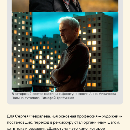
В актерский состав картины «Щекотун» вошли Анна Михалкова,
Полина Кутепова, Тимофей Трибунцев
Для Сергея Февралёва, чья основная профессия — художник-
постановщик, переход в режиссуру стал органичным шагом,
хоть пока и разовым. «Щекотун» - это кино, которое