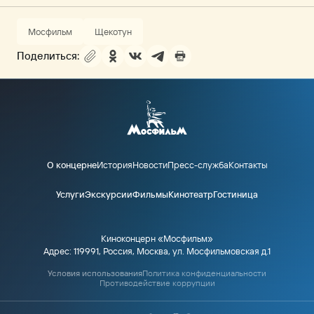
Мосфильм
Щекотун
Поделиться:
О концерне
История
Новости
Пресс-служба
Контакты
Услуги
Экскурсии
Фильмы
Кинотеатр
Гостиница
Киноконцерн «Мосфильм»
Адрес: 119991, Россия, Москва, ул. Мосфильмовская д.1
Условия использования
Политика конфиденциальности
Противодействие коррупции