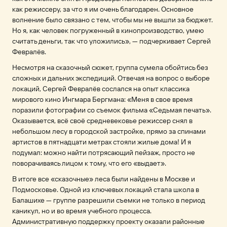
как режиссеру, за что я им очень благодарен. Основное
волнение было связано с тем, чтобы мы не вышли за бюджет.
Но я, как человек погруженный в кинопроизводство, умею
считать деньги, так что уложились», — подчеркивает Сергей
Февралёв.
Несмотря на сказочный сюжет, группа сумела обойтись без
сложных и дальних экспедиций. Отвечая на вопрос о выборе
локаций, Сергей Февралёв сослался на опыт классика
мирового кино Ингмара Бергмана: «Меня в свое время
поразили фотографии со съемок фильма «Седьмая печать».
Оказывается, всё своё средневековье режиссер снял в
небольшом лесу в городской застройке, прямо за спинами
артистов в пятнадцати метрах стояли жилые дома! И я
подумал: можно найти потрясающий пейзаж, просто не
поворачиваясь лицом к тому, что его «выдает».
В итоге все «сказочные» леса были найдены в Москве и
Подмосковье. Одной из ключевых локаций стала школа в
Балашихе — группе разрешили съемки не только в период
каникул, но и во время учебного процесса.
Административную поддержку проекту оказали районные