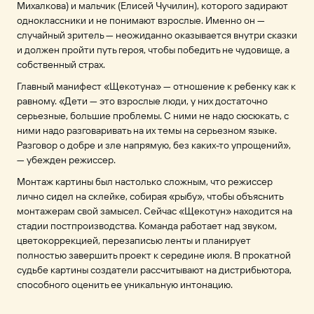
Михалкова) и мальчик (Елисей Чучилин), которого задирают
одноклассники и не понимают взрослые. Именно он —
случайный зритель — неожиданно оказывается внутри сказки
и должен пройти путь героя, чтобы победить не чудовище, а
собственный страх.
Главный манифест «Щекотуна» — отношение к ребенку как к
равному. «Дети — это взрослые люди, у них достаточно
серьезные, большие проблемы. С ними не надо сюсюкать, с
ними надо разговаривать на их темы на серьезном языке.
Разговор о добре и зле напрямую, без каких-то упрощений»,
— убежден режиссер.
Монтаж картины был настолько сложным, что режиссер
лично сидел на склейке, собирая «рыбу», чтобы объяснить
монтажерам свой замысел. Сейчас «Щекотун» находится на
стадии постпроизводства. Команда работает над звуком,
цветокоррекцией, перезаписью ленты и планирует
полностью завершить проект к середине июля. В прокатной
судьбе картины создатели рассчитывают на дистрибьютора,
способного оценить ее уникальную интонацию.