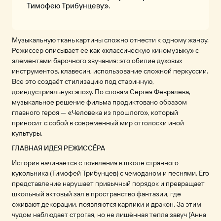
Тимофею Трибунцеву».
Музыкальную ткань картины сложно отнести к одному жанру.
Режиссер описывает ее как «классическую киномузыку» с
элементами барочного звучания: это обилие духовых
инструментов, клавесин, использование сложной перкуссии.
Все это создаёт стилизацию под старинную,
доиндустриальную эпоху. По словам Сергея Февралева,
музыкальное решение фильма продиктовано образом
главного героя — «Человека из прошлого», который
приносит с собой в современный мир отголоски иной
культуры.
ГЛАВНАЯ ИДЕЯ РЕЖИССЁРА
История начинается с появления в школе странного
кукольника (Тимофей Трибунцев) с чемоданом и песнями. Его
представление нарушает привычный порядок и превращает
школьный актовый зал в пространство фантазии, где
оживают декорации, появляются карлики и дракон. За этим
чудом наблюдает строгая, но не лишённая тепла завуч (Анна