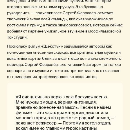
«Мы делали очень много своими руками. Важные герои
второго плана сшиты нами вручную. Это буквально
рукоделие», — подчеркивает Сергей Февралёв, отмечая
творческий вклад всей команды, включая художников по
костюмам и гриму, а также звукорежиссеров, которые сейчас
добавляют картине уникальное звучание в мосфильмовской
Тонстудии.
Поскольку фильм «Щекотун» задумывался автором как
полноценная «песенная сказка», вся оригинальная музыка и
вокальные партии были записаны еще до начала съемочного
периода. Сергей Февралёв, выступивший автором не только
сценария, но и музыки и текстов, принципиально отказался
от привлечения профессиональных вокалистов.
«Я очень сильно верю в «актёрскую» песню.
Мне нужны эмоции, верная интонация,
правильно донесённая мысль. Песни в нашем
фильме — это часть драматургии, диалог или
монолог героя, а не просто эстрадный номер, —
поясняет режиссер. — Поэтому я хотел отдать
вокал именно главному герою картины