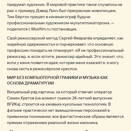
придумал художник. В мировой практике такое случалось не
раз: к примеру, Дэвид Линч был прекрасным живописцем,
Тим Бёртон пришел в кинематограф будучи
профессиональным художником-мультипликатором», —
поделился с Mosfilm.ru постановщик.
Свой режиссерский метод Сергей Февралёв определяет, как
«идейную одержимость» и подчеркивает, что основную
профессию покидать не планирует: «Я не профессиональный
режиссер, я, если хотите, режиссер идейный. Это значит, что,
если у меня появится идея, которая меня «зажжёт», я могу
снова сесть в режиссёрское кресло».
МИР БЕЗ КОМПЬЮТЕРНОЙ ГРАФИКИ И МУЗЫКА КАК
ОСНОВА ДРАМАТУРГИИ
Визуальный ряд картины, за который отвечал оператор
Семен Кретов (на момент съемок 24-летний выпускник
ВГИКа), строится на «живых» кукольных технологиях. В
фильме практически нет вымышленных персонажей в
привычном понимании: все фантастические образы являются
прямым отражением реальной жизни мальчика.