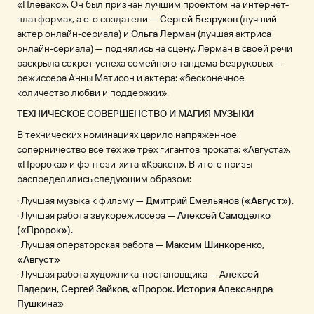
«Плевако». Он был признан лучшим проектом на интернет-
платформах, а его создатели —
Сергей Безруков
(лучший
актер онлайн-сериала) и
Ольга Лерман
(лучшая актриса
онлайн-сериала) — поднялись на сцену. Лерман в своей речи
раскрыла секрет успеха семейного тандема Безруковых —
режиссера Анны Матисон и актера: «бесконечное
количество любви и поддержки».
ТЕХНИЧЕСКОЕ СОВЕРШЕНСТВО И МАГИЯ МУЗЫКИ
В технических номинациях царило напряженное
соперничество все тех же трех гигантов проката: «Августа»,
«Пророка» и фэнтези-хита «Кракен». В итоге призы
распределились следующим образом:
· Лучшая музыка к фильму —
Дмитрий Емельянов («Август»).
· Лучшая работа звукорежиссера —
Алексей Самоделко
(«Пророк»).
· Лучшая операторская работа —
Максим Шинкоренко,
«Август»
· Лучшая работа художника-постановщика — А
лексей
Падерин, Сергей Зайков, «Пророк. История Александра
Пушкина»