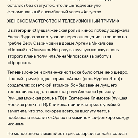
остались без статуэток, что лишь подчеркнуло
феноменальный ансамблевый успех «Августа».
ЖЕНСКОЕ МАСТЕРСТВО И ТЕЛЕВИЗИОННЫЙ ТРИУМФ
В категории «Лучшая женская роль в кино» победу одержала
Елена Лядова
за виртуозное перевоплощение в тренера по
гребле Веру Савримович в драме Артема Михалкова
«Первый на Олимпе». Награду за лучшую женскую роль
второго плана получила
Анна Чиповская
за работу в
«Пророке».
Телевизионное и онлайн-кино также было отмечено щедро.
Полный триумф ждал сериал «Атом» (реж. Нурбек Эген) о
создателях советской атомной бомбы: звание лучшего
телесериала года, а также награды
Алексею Гуськову
(лучшая мужская роль на ТВ) и
Екатерине Климовой
(лучшая
женская роль на ТВ). Климова, принимая приз, с улыбкой
заметила, что это, «скорее всего, за выслугу лет», и
пообещала поселить «Орла» на мамином шифоньере между
иконами.
Не менее впечатляющий хет-трик совершил онлайн-сериал