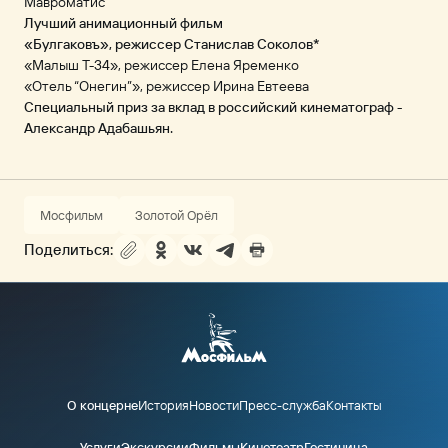
Мавроматис
Лучший анимационный фильм
«Булгаковъ», режиссер Станислав Соколов*
«Малыш Т-34», режиссер Елена Яременко
«Отель “Онегин”», режиссер Ирина Евтеева
Специальный приз за вклад в российский кинематограф -
Александр Адабашьян.
Мосфильм
Золотой Орёл
Поделиться:
О концерне
История
Новости
Пресс-служба
Контакты
Услуги
Экскурсии
Фильмы
Кинотеатр
Гостиница