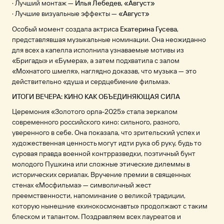
· Лучший монтаж —
Илья Лебедев, «Август»
· Лучшие визуальные эффекты —
«Август»
Особый момент создала актриса
Екатерина Гусева
,
представлявшая музыкальные номинации. Она неожиданно
для всех а капелла исполнила узнаваемые мотивы из
«Бригады» и «Бумера», а затем подхватила с залом
«Мохнатого шмеля», наглядно доказав, что музыка — это
действительно «душа и сердцебиение фильма».
ИТОГИ ВЕЧЕРА: КИНО КАК ОБЪЕДИНЯЮЩАЯ СИЛА
Церемония «Золотого орла-2025» стала зеркалом
современного российского кино: сильного, разного,
уверенного в себе. Она показала, что зрительский успех и
художественная ценность могут идти рука об руку, будь то
суровая правда военной контрразведки, поэтичный бунт
молодого Пушкина или сложные этические дилеммы в
исторических сериалах. Вручение премии в священных
стенах «Мосфильма» — символичный жест
преемственности, напоминание о великой традиции,
которую нынешние «кинокосмонавты» продолжают с таким
блеском и талантом. Поздравляем всех лауреатов и