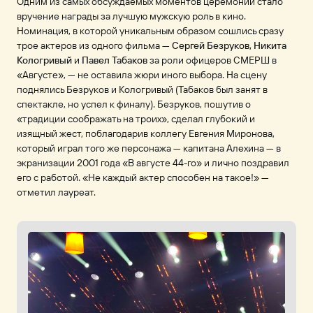
Одним из самых обсуждаемых моментов церемонии стало
вручение награды за лучшую мужскую роль в кино.
Номинация, в которой уникальным образом сошлись сразу
трое актеров из одного фильма —
Сергей Безруков, Никита
Кологривый
и
Павел Табаков
за роли офицеров СМЕРШ в
«Августе», — не оставила жюри иного выбора. На сцену
поднялись Безруков и Кологривый (Табаков был занят в
спектакле, но успел к финалу). Безруков, пошутив о
«традиции соображать на троих», сделал глубокий и
изящный жест, поблагодарив коллегу Евгения Миронова,
который играл того же персонажа — капитана Алехина — в
экранизации 2001 года «В августе 44-го» и лично поздравил
его с работой. «Не каждый актер способен на такое!» —
отметил лауреат.