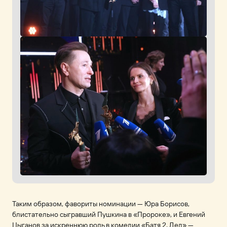
Таким образом, фавориты номинации — Юра Борисов,
блистательно сыгравший Пушкина в «Пророке», и Евгений
Цыганов за искреннюю роль в комедии «Батя 2. Дед» —