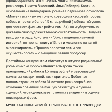
(продюсеры
Константин Эрнст, Анатолий Максимов
,
режиссеры
Никита Высоцкий, Илья Лебедев
). Картина,
основанная на легендарном романе Владимира Богомолова
«Момент истины», не только совершила кассовый прорыв,
собрав в прокате более 1.5 млрд рублей (небывалый успех
для военного фильма с рейтингом 16+), но и убедительно
доказала свою художественную состоятельность. Получая
высшую награду, Константин Эрнст поделился личной
историей: он прочел книгу в 13 лет и мысленно начал её
экранизировать. «Прошло полсотни лет, и все
осуществилось!» — с эмоциями заявил продюсер.
Достойным конкурентом «Августу» выступил радикальный
рэп-мюзикл «Пророк»
Феликса Умарова
, также
преодолевший рубеж в 1.5 млрд рублей и завоевавший
симпатии как зрителей, так и критиков. Дебютная
полнометражная работа 31-летнего режиссера была
отмечена премиями за лучшую режиссуру и лучший
сценарий, что подчеркивает смелость академии в оценке
новаторских форм.
МУЖСКАЯ СИЛА: «ЗМЕЙ ГОРЫНЫЧ» ОТ КОНТРРАЗВЕДКИ