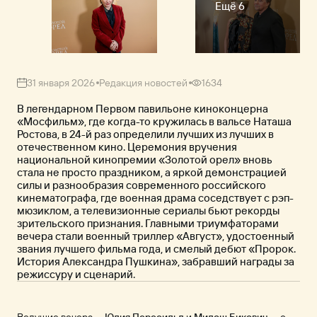
Ещё 6
31 января 2026
Редакция новостей
1634
В легендарном Первом павильоне киноконцерна
«Мосфильм», где когда-то кружилась в вальсе Наташа
Ростова, в 24-й раз определили лучших из лучших в
отечественном кино. Церемония вручения
национальной кинопремии «Золотой орел» вновь
стала не просто праздником, а яркой демонстрацией
силы и разнообразия современного российского
кинематографа, где военная драма соседствует с рэп-
мюзиклом, а телевизионные сериалы бьют рекорды
зрительского признания. Главными триумфаторами
вечера стали военный триллер «Август», удостоенный
звания лучшего фильма года, и смелый дебют «Пророк.
История Александра Пушкина», забравший награды за
режиссуру и сценарий.
Ведущие вечера —
Юлия Пересильд
и
Милош Бикович
— с