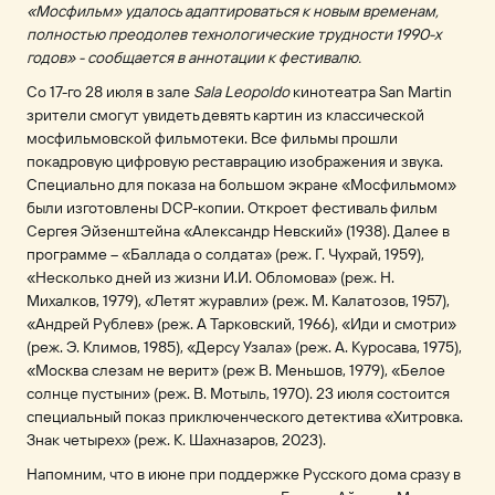
«Мосфильм» удалось адаптироваться к новым временам,
полностью преодолев технологические трудности 1990-х
годов» - сообщается в аннотации к фестивалю.
Со 17-го 28 июля в зале
Sala Leopoldo
кинотеатра San Martin
зрители смогут увидеть девять картин из классической
мосфильмовской фильмотеки. Все фильмы прошли
покадровую цифровую реставрацию изображения и звука.
Специально для показа на большом экране «Мосфильмом»
были изготовлены DCP-копии. Откроет фестиваль фильм
Сергея Эйзенштейна «Александр Невский» (1938). Далее в
программе – «Баллада о солдата» (реж. Г. Чухрай, 1959),
«Несколько дней из жизни И.И. Обломова» (реж. Н.
Михалков, 1979), «Летят журавли» (реж. М. Калатозов, 1957),
«Андрей Рублев» (реж. А Тарковский, 1966), «Иди и смотри»
(реж. Э. Климов, 1985), «Дерсу Узала» (реж. А. Куросава, 1975),
«Москва слезам не верит» (реж В. Меньшов, 1979), «Белое
солнце пустыни» (реж. В. Мотыль, 1970). 23 июля состоится
специальный показ приключенческого детектива «Хитровка.
Знак четырех» (реж. К. Шахназаров, 2023).
Напомним, что в июне при поддержке Русского дома сразу в