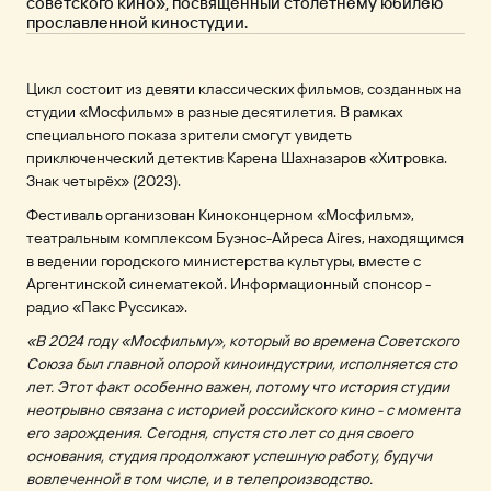
советского кино», посвященный столетнему юбилею
прославленной киностудии.
Цикл состоит из девяти классических фильмов, созданных на
студии «Мосфильм» в разные десятилетия. В рамках
специального показа зрители смогут увидеть
приключенческий детектив Карена Шахназаров «Хитровка.
Знак четырёх» (2023).
Фестиваль организован Киноконцерном «Мосфильм»,
театральным комплексом Буэнос-Айреса Aires, находящимся
в ведении городского министерства культуры, вместе с
Аргентинской синематекой. Информационный спонсор -
радио «Пакс Руссика».
«В 2024 году «Мосфильму», который во времена Советского
Союза был главной опорой киноиндустрии, исполняется сто
лет. Этот факт особенно важен, потому что история студии
неотрывно связана с историей российского кино - с момента
его зарождения. Сегодня, спустя сто лет со дня своего
основания, студия продолжают успешную работу, будучи
вовлеченной в том числе, и в телепроизводство.