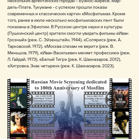
нескольких аргентинских городах – Буэнос-Айресе, Мар-
дель-Плате, Тукумане - с успехом прошли показы
современных и классических картин «Мосфильма». Кроме
того, ранее в июле несколько мосфильмовских лент были
показаны в Эфиопии. В Русском центре науки и культуры
(Пушкинский центр) зрители смогли увидеть фильмы «Иван
Грозный» (реж. С. Эйзенштейн, 1944), «Солярис» (реж. А.
Тарковский, 1972), «Москва слезам не верит» (реж. В.
Меньшов, 1979), «Иван Васильевич меняет профессию» (реж.
Л. Гайдай, 1973), «Белый Тигр» (реж. К. Шахназаров, 2012),
«Хитровка. Знак четырех» (реж. К. Шахназаров, 2023).