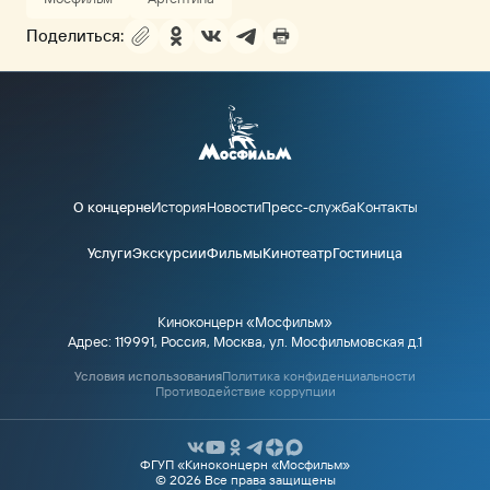
Поделиться:
О концерне
История
Новости
Пресс-служба
Контакты
Услуги
Экскурсии
Фильмы
Кинотеатр
Гостиница
Киноконцерн «Мосфильм»
Адрес: 119991, Россия, Москва, ул. Мосфильмовская д.1
Условия использования
Политика конфиденциальности
Противодействие коррупции
ФГУП «Киноконцерн «Мосфильм»
© 2026 Все права защищены