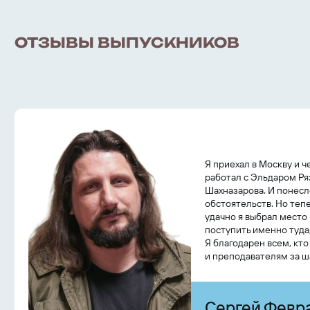
ОТЗЫВЫ ВЫПУСКНИКОВ
Я приехал в Москву и ч
работал с Эльдаром Ряз
Шахназарова. И понесл
обстоятельств. Но тепе
удачно я выбрал место
поступить именно туда
Я благодарен всем, кт
и преподавателям за ш
Сергей Февр