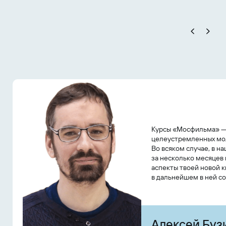
Курсы «Мосфильма» — 
целеустремленных мол
Во всяком случае, в н
за несколько месяцев
аспекты твоей новой 
в дальнейшем в ней со
Алексей Буз