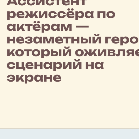
Ассистент
режиссёра по
актёрам —
незаметный геро
который оживля
сценарий на
экране