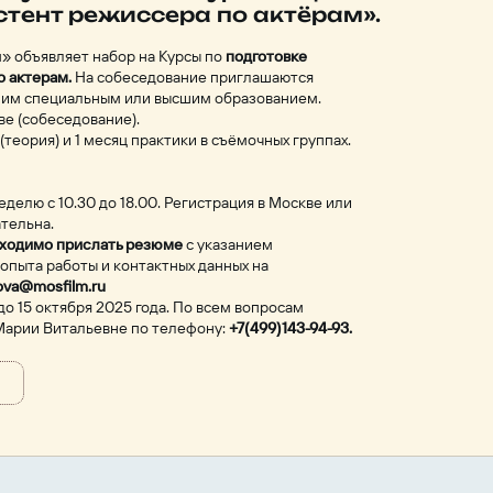
стент режиссера по актёрам».
 объявляет набор на Курсы по
подготовке
о актерам.
На собеседование приглашаются
ним специальным или высшим образованием.
ве (собеседование).
(теория) и 1 месяц практики в съёмочных группах.
еделю с 10.30 до 18.00. Регистрация в Москве или
тельна.
ходимо прислать резюме
с указанием
опыта работы и контактных данных на
ova@mosfilm.ru
о 15 октября 2025 года. По всем вопросам
Марии Витальевне по телефону:
+7(499)143-94-93.